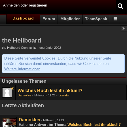
Anmelden oder registrieren
Dashboard
Forum
Mitglieder
TeamSpeak
the Hellboard
the Hellboard Community - gegründet 2002
Diese Seite verwendet Cookies. Durch die Nutzung unserer Seite
erklären Sie sich damit einverstanden, dass wir Cookies setzen.
Weitere Informationen
Ungelesene Themen
Welches Buch lest ihr aktuell?
Damokles
Mittwoch, 11:21
Literatur
Letzte Aktivitäten
Damokles
-
Mittwoch, 11:21
Hat eine Antwort im Thema
Welches Buch lest ihr aktuell?