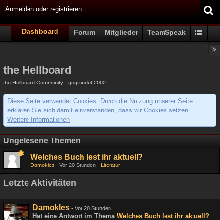
Anmelden oder registrieren
Dashboard
Forum
Mitglieder
TeamSpeak
the Hellboard
the Hellboard Community - gegründet 2002
Diese Seite verwendet Cookies. Durch die Nutzung unserer Seite
erklären Sie sich damit einverstanden, dass wir Cookies setzen.
Weitere Informationen
Ungelesene Themen
Welches Buch lest ihr aktuell?
Damokles
Vor 20 Stunden
Literatur
Letzte Aktivitäten
Damokles
-
Vor 20 Stunden
Hat eine Antwort im Thema
Welches Buch lest ihr aktuell?