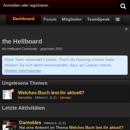
Anmelden oder registrieren
Dashboard
Forum
Mitglieder
TeamSpeak
the Hellboard
the Hellboard Community - gegründet 2002
Diese Seite verwendet Cookies. Durch die Nutzung unserer Seite
erklären Sie sich damit einverstanden, dass wir Cookies setzen.
Weitere Informationen
Ungelesene Themen
Welches Buch lest ihr aktuell?
Damokles
Mittwoch, 11:21
Literatur
Letzte Aktivitäten
Damokles
-
Mittwoch, 11:21
Hat eine Antwort im Thema
Welches Buch lest ihr aktuell?