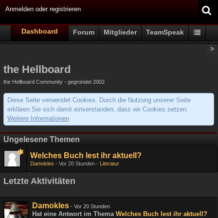
Anmelden oder registrieren
Dashboard
Forum
Mitglieder
TeamSpeak
the Hellboard
the Hellboard Community - gegründet 2002
Diese Seite verwendet Cookies. Durch die Nutzung unserer Seite
erklären Sie sich damit einverstanden, dass wir Cookies setzen.
Weitere Informationen
Ungelesene Themen
Welches Buch lest ihr aktuell?
Damokles
Vor 20 Stunden
Literatur
Letzte Aktivitäten
Damokles
-
Vor 20 Stunden
Hat eine Antwort im Thema
Welches Buch lest ihr aktuell?