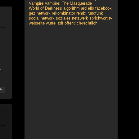
Vampire
Vampire: The Masquerade
World of Darkness
algorithm
ard
ello
facebook
gez
network
rekombinator
remix
rundfunk
social network
soziales netzwerk
sprichwort
tv
webseite
würfel
zdf
öffentlich-rechtlich
m