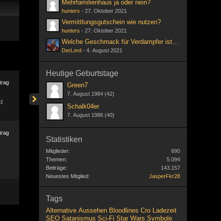
Mehrfamilienhaus ja oder nein?
hunters
-
27. Oktober 2021
Vermittlungsgutschein wie nutzen?
hunters
-
27. Oktober 2021
Welche Geschmack für Verdampfer ist ihr liebsten?
DerLord
-
4. August 2021
Heutige Geburtstage
trag
Green7
7. August 1984 (42)
t
Schalk04er
7. August 1986 (40)
trag
Statistiken
Mitglieder
890
Themen
5.094
Beiträge
143.157
Neuestes Mitglied
JasperFkr28
Tags
Alternative
Aussehen
Bloodlines
Cro
Ladezeit
SEO
Satanismus
Sci-Fi
Star Wars
Symbole