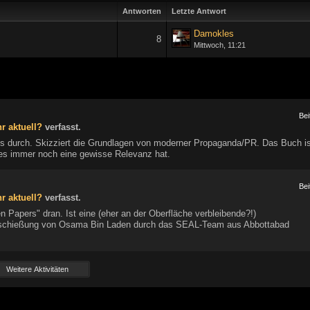
Antworten
Letzte Antwort
Damokles
8
Mittwoch, 11:21
Bei
r aktuell?
verfasst.
s durch. Skizziert die Grundlagen von moderner Propaganda/PR. Das Buch is
ss es immer noch eine gewisse Relevanz hat.
Bei
r aktuell?
verfasst.
 Papers" dran. Ist eine (eher an der Oberfläche verbleibende?!)
rschießung von Osama Bin Laden durch das SEAL-Team aus Abbottabad
Weitere Aktivitäten