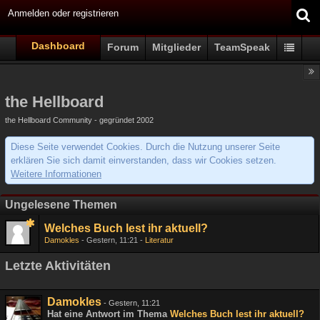
Anmelden oder registrieren
Dashboard
Forum
Mitglieder
TeamSpeak
the Hellboard
the Hellboard Community - gegründet 2002
Diese Seite verwendet Cookies. Durch die Nutzung unserer Seite
erklären Sie sich damit einverstanden, dass wir Cookies setzen.
Weitere Informationen
Ungelesene Themen
Welches Buch lest ihr aktuell?
Damokles
Gestern, 11:21
Literatur
Letzte Aktivitäten
Damokles
-
Gestern, 11:21
Hat eine Antwort im Thema
Welches Buch lest ihr aktuell?