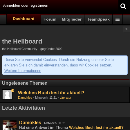
Anmelden oder registrieren
Dashboard
Forum
Mitglieder
TeamSpeak
the Hellboard
the Hellboard Community - gegründet 2002
Diese Seite verwendet Cookies. Durch die Nutzung unserer Seite
erklären Sie sich damit einverstanden, dass wir Cookies setzen.
Weitere Informationen
Ungelesene Themen
Welches Buch lest ihr aktuell?
Damokles
Mittwoch, 11:21
Literatur
Letzte Aktivitäten
Damokles
-
Mittwoch, 11:21
Hat eine Antwort im Thema
Welches Buch lest ihr aktuell?