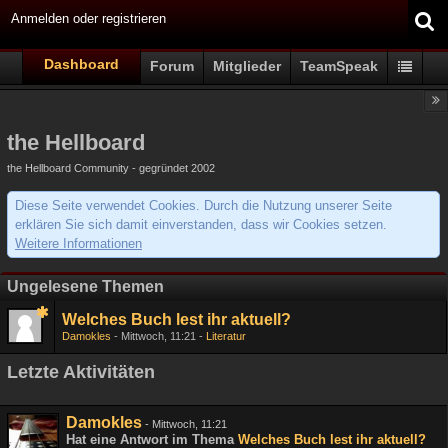
Anmelden oder registrieren
Dashboard
Forum
Mitglieder
TeamSpeak
the Hellboard
the Hellboard Community - gegründet 2002
Diese Seite verwendet Cookies. Durch die Nutzung unserer Seite
erklären Sie sich damit einverstanden, dass wir Cookies setzen.
Weitere Informationen
Ungelesene Themen
Welches Buch lest ihr aktuell?
Damokles
Mittwoch, 11:21
Literatur
Letzte Aktivitäten
Damokles
-
Mittwoch, 11:21
Hat eine Antwort im Thema
Welches Buch lest ihr aktuell?