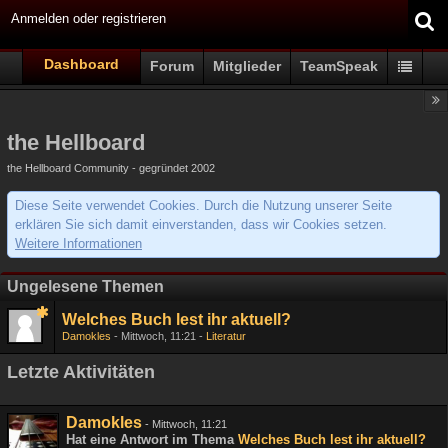
Anmelden oder registrieren
Dashboard
Forum
Mitglieder
TeamSpeak
the Hellboard
the Hellboard Community - gegründet 2002
Diese Seite verwendet Cookies. Durch die Nutzung unserer Seite
erklären Sie sich damit einverstanden, dass wir Cookies setzen.
Weitere Informationen
Ungelesene Themen
Welches Buch lest ihr aktuell?
Damokles
Mittwoch, 11:21
Literatur
Letzte Aktivitäten
Damokles
-
Mittwoch, 11:21
Hat eine Antwort im Thema
Welches Buch lest ihr aktuell?