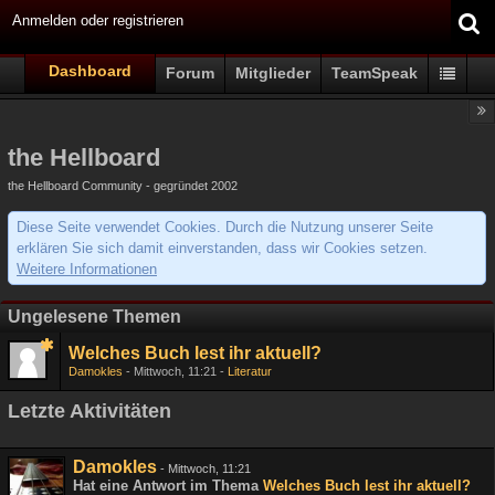
Anmelden oder registrieren
Dashboard
Forum
Mitglieder
TeamSpeak
the Hellboard
the Hellboard Community - gegründet 2002
Diese Seite verwendet Cookies. Durch die Nutzung unserer Seite
erklären Sie sich damit einverstanden, dass wir Cookies setzen.
Weitere Informationen
Ungelesene Themen
Welches Buch lest ihr aktuell?
Damokles
Mittwoch, 11:21
Literatur
Letzte Aktivitäten
Damokles
-
Mittwoch, 11:21
Hat eine Antwort im Thema
Welches Buch lest ihr aktuell?