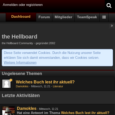
Anmelden oder registrieren
Dashboard
Forum
Mitglieder
TeamSpeak
the Hellboard
the Hellboard Community - gegründet 2002
Diese Seite verwendet Cookies. Durch die Nutzung unserer Seite
erklären Sie sich damit einverstanden, dass wir Cookies setzen.
Weitere Informationen
Ungelesene Themen
Welches Buch lest ihr aktuell?
Damokles
Mittwoch, 11:21
Literatur
Letzte Aktivitäten
Damokles
-
Mittwoch, 11:21
Hat eine Antwort im Thema
Welches Buch lest ihr aktuell?